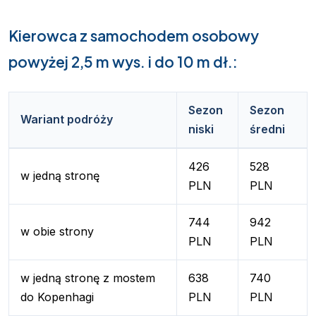
Kierowca z samochodem osobowy
powyżej 2,5 m wys. i do 10 m dł.:
Sezon
Sezon
Wariant podróży
niski
średni
426
528
w jedną stronę
PLN
PLN
744
942
w obie strony
PLN
PLN
w jedną stronę z mostem
638
740
do Kopenhagi
PLN
PLN