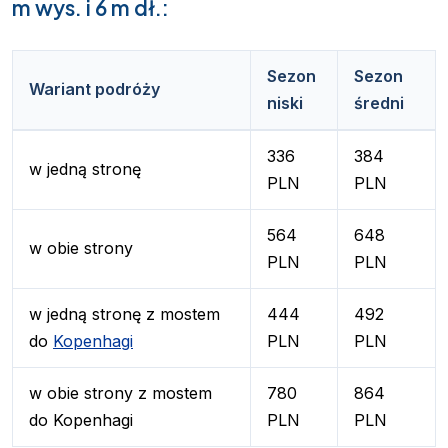
m wys. i 6 m dł.:
Sezon
Sezon
Wariant podróży
niski
średni
336
384
w jedną stronę
PLN
PLN
564
648
w obie strony
PLN
PLN
w jedną stronę z mostem
444
492
do
Kopenhagi
PLN
PLN
w obie strony z mostem
780
864
do Kopenhagi
PLN
PLN