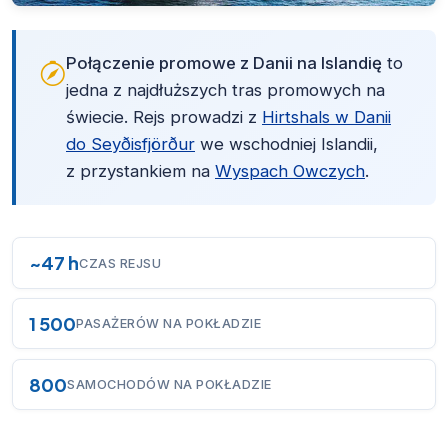
Połączenie promowe z Danii na Islandię
to
jedna z najdłuższych tras promowych na
świecie. Rejs prowadzi z
Hirtshals w Danii
do Seyðisfjörður
we wschodniej Islandii,
z przystankiem na
Wyspach Owczych
.
~47 h
CZAS REJSU
1 500
PASAŻERÓW NA POKŁADZIE
800
SAMOCHODÓW NA POKŁADZIE