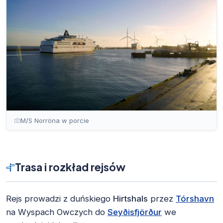
M/S Norröna w porcie
Trasa i rozkład rejsów
Rejs prowadzi z duńskiego
Hirtshals
przez
Tórshavn
na Wyspach Owczych do
Seyðisfjörður
we