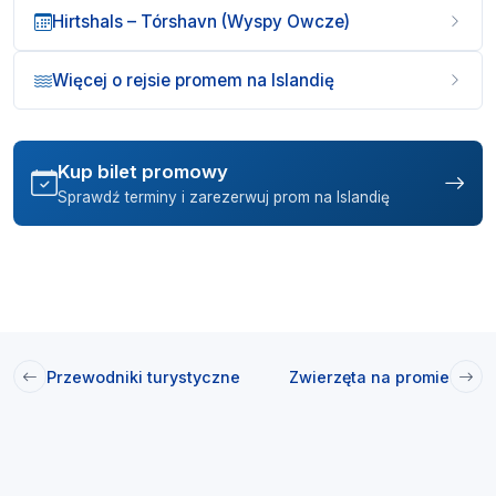
Hirtshals – Tórshavn (Wyspy Owcze)
Więcej o rejsie promem na Islandię
Kup bilet promowy
Sprawdź terminy i zarezerwuj prom na Islandię
Przewodniki turystyczne
Zwierzęta na promie