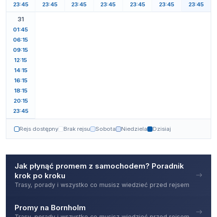
23:45
23:45
23:45
23:45
23:45
23:45
23:45
31
01:45
06:15
09:15
12:15
14:15
16:15
18:15
20:15
23:45
Rejs dostępny
Brak rejsu
Sobota
Niedziela
Dzisiaj
Jak płynąć promem z samochodem? Poradnik
krok po kroku
Trasy, porady i wszystko co musisz wiedzieć przed rejsem
Promy na Bornholm
Trasy, porady i wszystko co musisz wiedzieć przed rejsem