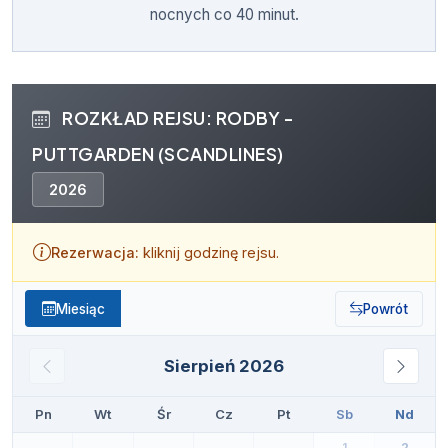
nocnych co 40 minut.
ROZKŁAD REJSU: RODBY -
PUTTGARDEN (SCANDLINES)
2026
Rezerwacja:
kliknij godzinę rejsu.
Miesiąc
Powrót
Sierpień 2026
Pn
Wt
Śr
Cz
Pt
Sb
Nd
1
2