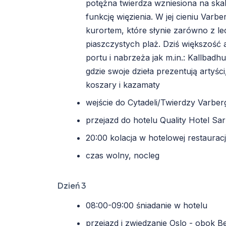
potężna twierdza wzniesiona na skal
funkcję więzienia. W jej cieniu Varb
kurortem, które słynie zarówno z le
piaszczystych plaż. Dziś większość a
portu i nabrzeża jak m.in.: Kallbadhus
gdzie swoje dzieła prezentują artyści
koszary i kazamaty
wejście do Cytadeli/Twierdzy Varber
przejazd do hotelu Quality Hotel S
20:00 kolacja w hotelowej restauracj
czas wolny, nocleg
Dzień 3
08:00-09:00 śniadanie w hotelu
przejazd i zwiedzanie Oslo - obok B