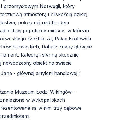
 i przemysłowym Norwegii, który
eczkową atmosferą i bliskością dzikiej
ólestwa, położonej nad fiordem
ajbardziej popularne miejsce, w którym
orweskiego rzeźbiarza, Pałac Królewski
rchów norweskich, Ratusz znany głównie
lament, Katedrę i słynną skocznię
ej nowoczesny obiekt na świecie
Jana - głównej artylerii handlowej i
dzanie Muzeum Łodzi Wikingów -
 znalezione w wykopaliskach
 Prezentowane są w nim trzy dębowe
 przedmiotami