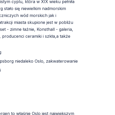
istym cyplu, która w XIX wieku pełniła
erg stało się niewielkim nadmorskim
czniczych wód morskich jak i
trakcji miasta skupione jest w pobliżu
et - zimne łaźnie, Konsthall - galeria,
, producenci ceramiki i szkła,a także
g
arpsborg niedaleko Oslo, zakwaterowanie
i
ergen to właśnie Oslo jest największym