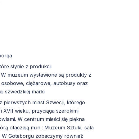
i
borga
óre słynie z produkcji
e. W muzeum wystawione są produkty z
 osobowe, ciężarowe, autobusy oraz
ej szwedzkiej marki
z pierwszych miast Szwecji, którego
i XVII wieku, przyciąga szerokimi
owlami. W centrum mieści się piękna
órą otaczają m.in.: Muzeum Sztuki, sala
eka. W Göteborgu zobaczymy również