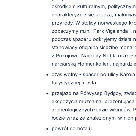
ośrodkiem kulturalnym, politycznym
charakteryzuje się uroczą, małomiast
przyrody. W stolicy norweskiego kr
zobaczymy m.in.: Park Vigelanda - n
podczas spaceru odkryjemy dzieła n
stanowiący oficjalną siedzibę mona
z Pokojowej Nagrody Nobla oraz Par
narciarską Holmenkollen, najbardzi
czas wolny - spacer po ulicy Karola 
turystycznej miasta
przejazd na Półwysep Bydgoy, zwie
ekspozycja muzealna, prezentująca
archeologicznych łodzie wikingów.
łodzie wraz ze znalezionymi w nich
powrót do hotelu