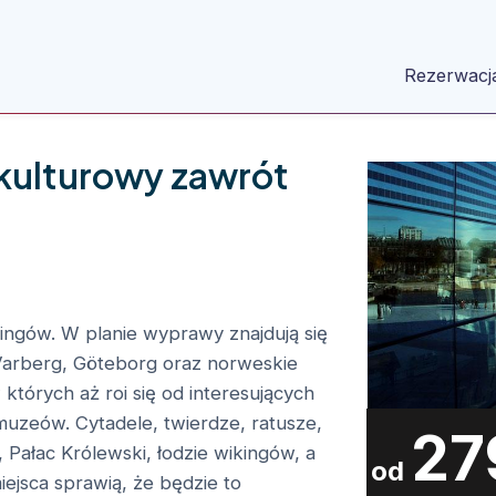
Rezerwacj
 kulturowy zawrót
ingów. W planie wyprawy znajdują się
 Varberg, Göteborg oraz norweskie
tórych aż roi się od interesujących
uzeów. Cytadele, twierdze, ratusze,
27
, Pałac Królewski, łodzie wikingów, a
od
iejsca sprawią, że będzie to