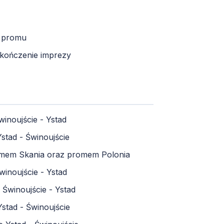
e promu
akończenie imprezy
inoujście - Ystad
stad - Świnoujście
romem Skania oraz promem Polonia
winoujście - Ystad
 Świnoujście - Ystad
Ystad - Świnoujście