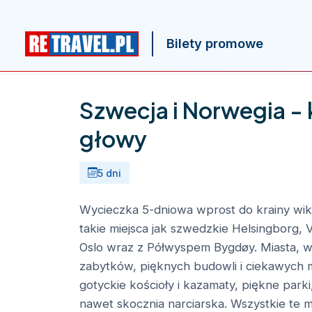
Bilety promowe
Szwecja i Norwegia -
głowy
5 dni
Wycieczka 5-dniowa wprost do krainy wik
takie miejsca jak szwedzkie Helsingborg,
Oslo wraz z Półwyspem Bygdøy. Miasta, w k
zabytków, pięknych budowli i ciekawych m
gotyckie kościoły i kazamaty, piękne parki
nawet skocznia narciarska. Wszystkie te m