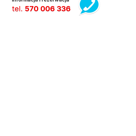
tel.
570 006 336