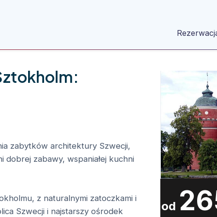
Rezerwacj
Sztokholm:
nia zabytków architektury Szwecji,
ni dobrej zabawy, wspaniałej kuchni
26
kholmu, z naturalnymi zatoczkami i
od
olica Szwecji i najstarszy ośrodek