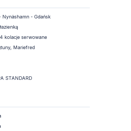
 - Nynäshamn - Gdańsk
łazienką
i 4 kolacje serwowane
tuny, Mariefred
OPA STANDARD
a
a