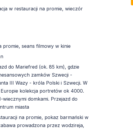
cja w restauracji na promie, wieczór
a promie, seans filmowy w kinie
mn
zd do Mariefred (ok. 85 km), gdzie
renesansowych zamków Szwecji -
ta III Wazy - króla Polski i Szwecji. W
 Europie kolekcja portretów ok 4000.
I-wiecznymi domkami. Przejazd do
entrum miasta
stauracji na promie, pokaz barmański w
 zabawa prowadzona przez wodzireja,