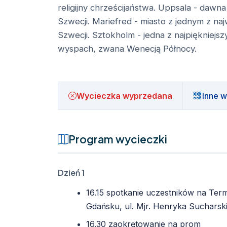
religijny chrześcijaństwa. Uppsala - dawna 
Szwecji. Mariefred - miasto z jednym z 
Szwecji. Sztokholm - jedna z najpiękniejsz
wyspach, zwana Wenecją Północy.
Wycieczka wyprzedana
Inne w
Program wycieczki
Dzień 1
16.15 spotkanie uczestników na Te
Gdańsku, ul. Mjr. Henryka Sucharsk
16.30 zaokrętowanie na prom