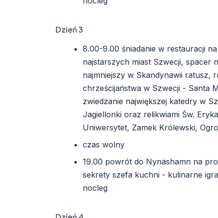
nocleg
Dzień 3
8.00-9.00 śniadanie w restauracji na
najstarszych miast Szwecji, spacer 
najmniejszy w Skandynawii ratusz, 
chrześcijaństwa w Szwecji - Santa M
zwiedzanie największej katedry w S
Jagiellonki oraz relikwiami Św. Eryk
Uniwersytet, Zamek Królewski, Ogro
czas wolny
19.00 powrót do Nynäshamn na prom,
sekrety szefa kuchni - kulinarne igr
nocleg
Dzień 4