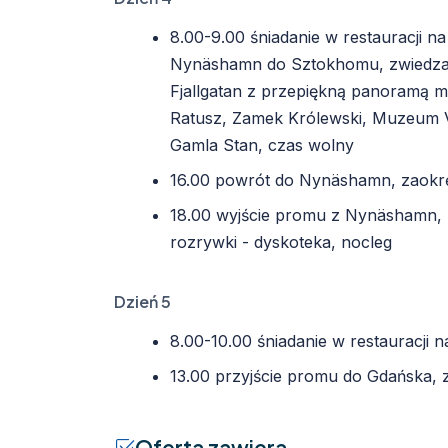
8.00-9.00 śniadanie w restauracji n
Nynäshamn do Sztokhomu, zwiedzani
Fjallgatan z przepiękną panoramą m
Ratusz, Zamek Królewski, Muzeum Va
Gamla Stan, czas wolny
16.00 powrót do Nynäshamn, zaokr
18.00 wyjście promu z Nynäshamn, k
rozrywki - dyskoteka, nocleg
Dzień 5
8.00-10.00 śniadanie w restauracji n
13.00 przyjście promu do Gdańska, 
Oferta zawiera