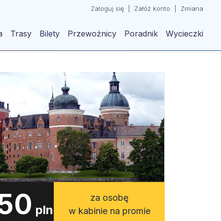
Zaloguj się
|
Załóż konto
|
Zmiana
a
Trasy
Bilety
Przewoźnicy
Poradnik
Wycieczki
50
za osobę
pln
w kabinie na promie