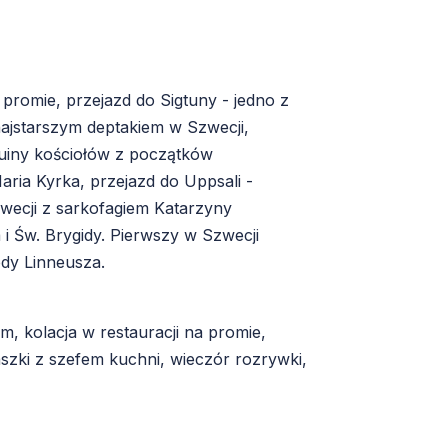
 promie, przejazd do Sigtuny - jedno z
najstarszym deptakiem w Szwecji,
ruiny kościołów z początków
aria Kyrka, przejazd do Uppsali -
zwecji z sarkofagiem Katarzyny
a i Św. Brygidy. Pierwszy w Szwecji
dy Linneusza.
 kolacja w restauracji na promie,
aszki z szefem kuchni, wieczór rozrywki,