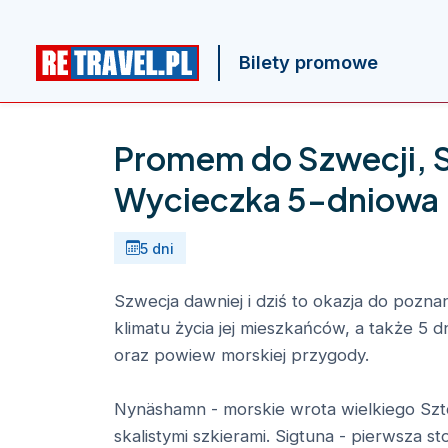
Bilety promowe
Promem do Szwecji, 
Wycieczka 5-dniowa
5 dni
Szwecja dawniej i dziś to okazja do pozna
klimatu życia jej mieszkańców, a także 5 d
oraz powiew morskiej przygody.
Nynäshamn - morskie wrota wielkiego Szto
skalistymi szkierami. Sigtuna - pierwsza st