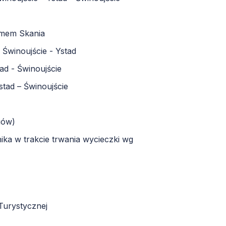
omem Skania
 Świnoujście - Ystad
ad - Świnoujście
stad – Świnoujście
gów)
ka w trakcie trwania wycieczki wg
Turystycznej