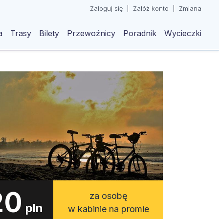
Zaloguj się
|
Załóż konto
|
Zmiana
a
Trasy
Bilety
Przewoźnicy
Poradnik
Wycieczki
20
za osobę
pln
w kabinie na promie