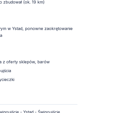
go zbudował (ok. 19 km)
wym w Ystad, ponowne zaokrętowanie
ia
a z oferty sklepów, barów
ujścia
cieczki
inoujście - Ystad - Świnoujście