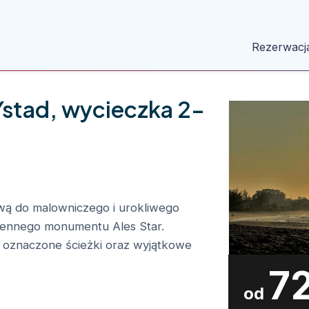
Rezerwacj
Ystad, wycieczka 2-
wą do malowniczego i urokliwego
iennego monumentu Ales Star.
 oznaczone ścieżki oraz wyjątkowe
7
od